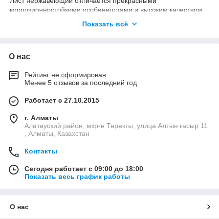
Лист нержавеющий отличается прекрасными
коррозионностойкими особенностями и высоким качеством
изготовления. Преимуществами приобретения является:
Показать всё
хороший внешний вид; высокая технологичность; отличные
эксплуатационные характеристики; высокий уровень
износостойкости; нет проблем с заменой или ремонтом. Лист
О нас
нержавеющий можно использовать практически во всех
отраслях, например, для производства емкостей в пищевой
промышленности, так же его эксплуатируют в сельском
Рейтинг не сформирован
Менее 5 отзывов за последний год
хозяйстве, строительстве и химической области. Огромным
преимуществом нержавеющей стали является возможность
Работает с 27.10.2015
покраски ее абсолютно в любой цвет.
г. Алматы
Алатауский район, мкр-н Теректы, улица Алтын ғасыр 11
, Алматы, Казахстан
Контакты
Сегодня работает с 09:00 до 18:00
Показать весь график работы
О нас