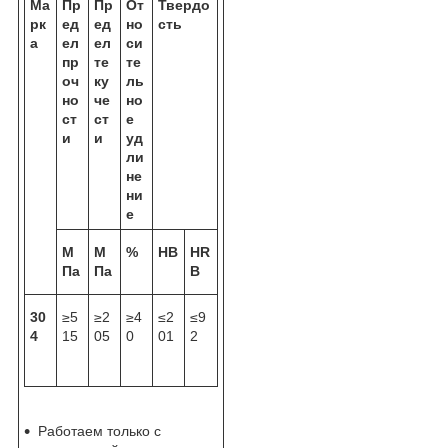
Ма
Пр
Пр
От
Твердо
рк
ед
ед
но
сть
а
ел
ел
си
пр
те
те
оч
ку
ль
но
че
но
ст
ст
е
и
и
уд
ли
не
ни
е
М
М
%
HB
HR
Па
Па
B
30
≥5
≥2
≥4
≤2
≤9
4
15
05
0
01
2
Работаем только с