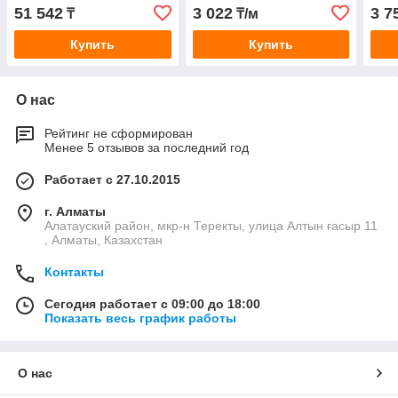
304
51 542
3 022
3 7
₸
₸/м
Купить
Купить
О нас
Рейтинг не сформирован
Менее 5 отзывов за последний год
Работает с 27.10.2015
г. Алматы
Алатауский район, мкр-н Теректы, улица Алтын ғасыр 11
, Алматы, Казахстан
Контакты
Сегодня работает с 09:00 до 18:00
Показать весь график работы
О нас