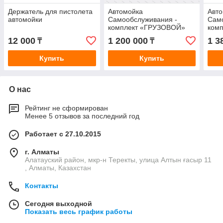
Держатель для пистолета
Автомойка
Авт
автомойки
Самообслуживания -
Сам
комплект «ГРУЗОВОЙ»
комп
12 000
1 200 000
1 3
₸
₸
Купить
Купить
О нас
Рейтинг не сформирован
Менее 5 отзывов за последний год
Работает с 27.10.2015
г. Алматы
Алатауский район, мкр-н Теректы, улица Алтын ғасыр 11
, Алматы, Казахстан
Контакты
Сегодня выходной
Показать весь график работы