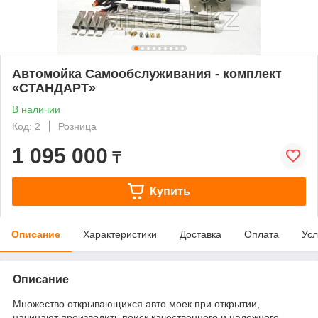
Автомойка Самообслуживания - комплект
«СТАНДАРТ»
В наличии
Код: 2
Розница
1 095 000
₸
Купить
Описание
Характеристики
Доставка
Оплата
Усл
Описание
Множество открывающихся авто моек при открытии,
начинают производить поиск качественного и надежного