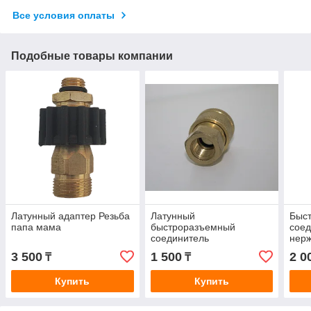
Все условия оплаты
Подобные товары компании
Латунный адаптер Резьба
Латунный
Быс
папа мама
быстроразъемный
соед
соединитель
нер
3 500
1 500
2 0
₸
₸
Купить
Купить