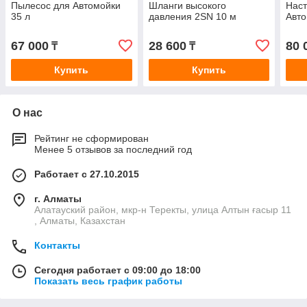
Пылесос для Автомойки
Шланги высокого
Наст
35 л
давления 2SN 10 м
Авто
67 000
28 600
80 
₸
₸
Купить
Купить
О нас
Рейтинг не сформирован
Менее 5 отзывов за последний год
Работает с 27.10.2015
г. Алматы
Алатауский район, мкр-н Теректы, улица Алтын ғасыр 11
, Алматы, Казахстан
Контакты
Сегодня работает с 09:00 до 18:00
Показать весь график работы